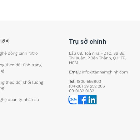
Trụ sở chính
nghệ
ghệ đông lạnh Nitro
Lầu 09, Toà nhà HDTC, 36 Bùi
Thị Xuân, P.Bến Thành, Q.1, TP.
HCM
g theo dõi tình trạng
ng
Email:
info@tannamchinh.com
Tel:
1800 556803
ng theo dõi khối lượng
(84-28) 39 252 206
ng
09 0182 0182
ghệ quản lý nhân sự