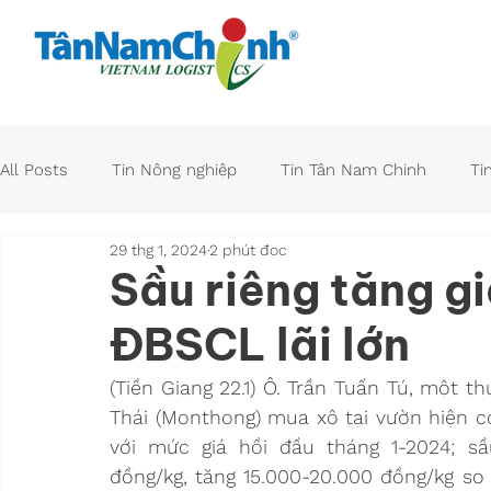
Trang chủ
All Posts
Tin Nông nghiệp
Tin Tân Nam Chinh
Ti
29 thg 1, 2024
2 phút đọc
Sầu riêng tăng gi
ĐBSCL lãi lớn
(Tiền Giang 22.1) Ô. Trần Tuấn Tú, một th
Thái (Monthong) mua xô tại vườn hiện có
với mức giá hồi đầu tháng 1-2024; sầu
đồng/kg, tăng 15.000-20.000 đồng/kg so 