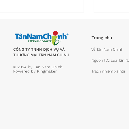
Trang chủ
CÔNG TY TNHH DỊCH VỤ VÀ
Về Tân Nam Chinh
THƯƠNG MẠI TÂN NAM CHINH
Nguồn lực của Tân 
© 2024 by Tan Nam Chinh.
Vượt qua thanh long, sầu
Chi phí Lo
Powered by
Kingmaker
Trách nhiệm xã hội
riêng có giá trị xuất khẩu
xuống 16%
cao nhất
2030