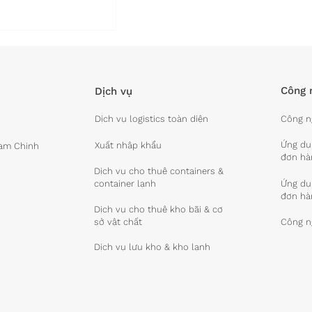
Công 
Dịch vụ
Dịch vụ logistics toàn diện
Công n
Ứng dụn
Xuất nhập khẩu
Nam Chinh
đơn hà
gistics sẽ giảm
Dịch vụ cho thuê containers &
 GDP vào năm
container lạnh
Ứng dụ
đơn hà
Dịch vụ cho thuê kho bãi & cơ
sở vật chất
Công n
Dịch vụ lưu kho & kho lạnh