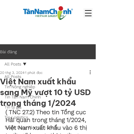
Bài đăng
All Posts
20 thg 3, 2024
1 phút đọc
All Posts
Việt Nam xuất khẩu
Tin Nông nghiệp
sang Mỹ vượt 10 tỷ USD
Tin Tân Nam Chinh
trong tháng 1/2024
Tin tỷ giá
( TNC 27.2) Theo tin Tổng cục 
Tin Logistics
Hải quan trong tháng 1/2024, 
Việt Nam xuất khẩu vào 6 thị 
Tuyển Dụng Tân Nam Chinh