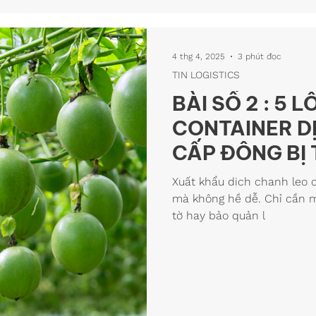
4 thg 4, 2025
3 phút đọc
TIN LOGISTICS
BÀI SỐ 2 : 5 L
CONTAINER D
CẤP ĐÔNG BỊ 
NGHIỆP MỚI 
Xuất khẩu dịch chanh leo 
mà không hề dễ. Chỉ cần một
tờ hay bảo quản l