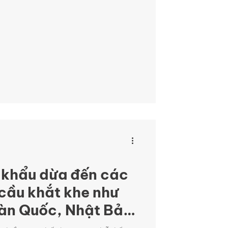
 khẩu dừa đến các
 cầu khắt khe như
àn Quốc, Nhật Bản
.