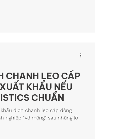
ỊCH CHANH LEO CẤP
 XUẤT KHẨU NẾU
ISTICS CHUẨN
 khẩu dịch chanh leo cấp đông
nh nghiệp “vỡ mộng” sau những lô