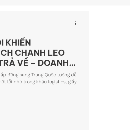
ỖI KHIẾN
ỊCH CHANH LEO
TRẢ VỀ – DOANH
NÊN TRÁNH
cấp đông sang Trung Quốc tưởng dễ
 lỗi nhỏ trong khâu logistics, giấy